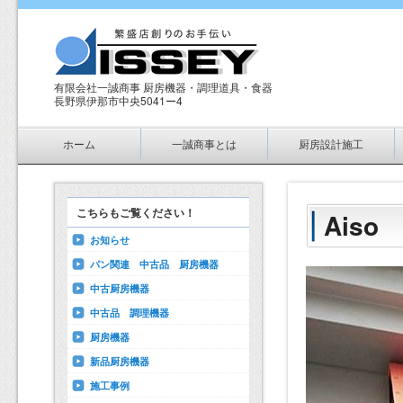
有限会社一誠商事 厨房機器・調理道具・食器
長野県伊那市中央5041ー4
メインメニュー
メインコンテンツへ移動
サブコンテンツへ移動
ホーム
一誠商事とは
厨房設計施工
こちらもご覧ください！
Ais
お知らせ
パン関連 中古品 厨房機器
中古厨房機器
中古品 調理機器
厨房機器
新品厨房機器
施工事例