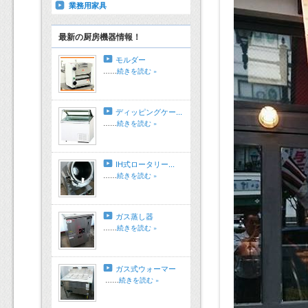
業務用家具
最新の厨房機器情報！
モルダー
……
続きを読む »
ディッピングケー...
……
続きを読む »
IH式ロータリー...
……
続きを読む »
ガス蒸し器
……
続きを読む »
ガス式ウォーマー
……
続きを読む »